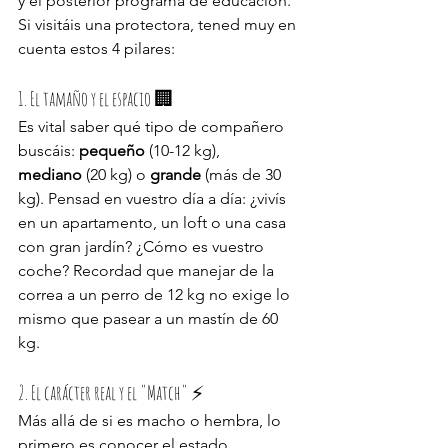
y el posterior programa de educación.
Si visitáis una protectora, tened muy en 
cuenta estos 4 pilares:
1. El tamaño y el espacio 🏢
Es vital saber qué tipo de compañero 
buscáis: 
pequeño
 (10-12 kg), 
mediano
 (20 kg) o 
grande
 (más de 30 
kg). Pensad en vuestro día a día: ¿vivís 
en un apartamento, un loft o una casa 
con gran jardín? ¿Cómo es vuestro 
coche? Recordad que manejar de la 
correa a un perro de 12 kg no exige lo 
mismo que pasear a un mastín de 60 
kg.
2. El carácter real y el "Match" ⚡
Más allá de si es macho o hembra, lo 
primero es conocer el estado 