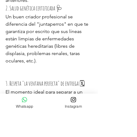
anteriores.
2. Salud genética certificada 🩺
Un buen criador profesional se 
diferencia del "juntaperros" en que te 
garantiza por escrito que sus líneas 
están limpias de enfermedades 
genéticas hereditarias (libres de 
displasia, problemas renales, taras 
oculares, etc.).
3. Respeta "la ventana perfecta" de entrega 🗓️
El momento ideal para separar a un 
cachorro de su madre y hermanos es 
entre los 70 días y los 3 meses
.
Whatsapp
Instagram
Si se entrega antes:
 Se le priva de 
una etapa de socialización 
primaria crucial con su madre 