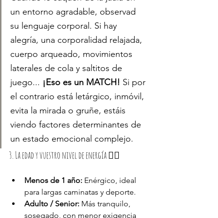
un entorno agradable, observad 
su lenguaje corporal. Si hay 
alegría, una corporalidad relajada, 
cuerpo arqueado, movimientos 
laterales de cola y saltitos de 
juego... 
¡Eso es un MATCH!
 Si por 
el contrario está letárgico, inmóvil, 
evita la mirada o gruñe, estáis 
viendo factores determinantes de 
un estado emocional complejo.
3. La edad y vuestro nivel de energía 🏃‍♂️
Menos de 1 año:
 Enérgico, ideal 
para largas caminatas y deporte.
Adulto / Senior:
 Más tranquilo, 
sosegado, con menor exigencia 